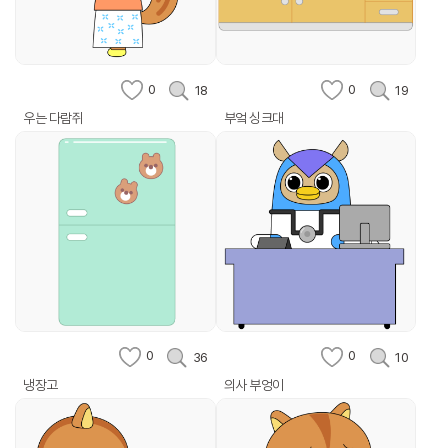
0
0
18
19
우는 다람쥐
부엌 싱크대
0
0
36
10
냉장고
의사 부엉이