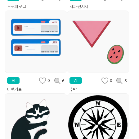
트로피 로고
사과 편지지
0
0
6
5
AI
AI
비행기표
수박