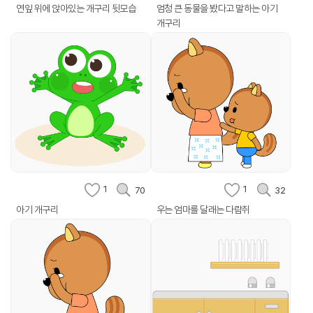
연잎 위에 앉아있는 개구리 뒷모습
엄청 큰 동물을 봤다고 말하는 아기
개구리
1
1
70
32
아기 개구리
우는 엄마를 달래는 다람쥐