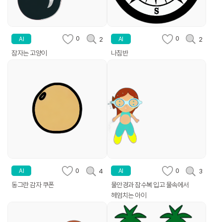
0
0
2
2
AI
AI
잠자는 고양이
나침반
0
0
4
3
AI
AI
동그란 감자 쿠폰
물안경과 잠수복 입고 물속에서
헤엄치는 아이