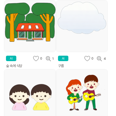
0
0
1
4
AI
AI
숲 속에 식당
구름