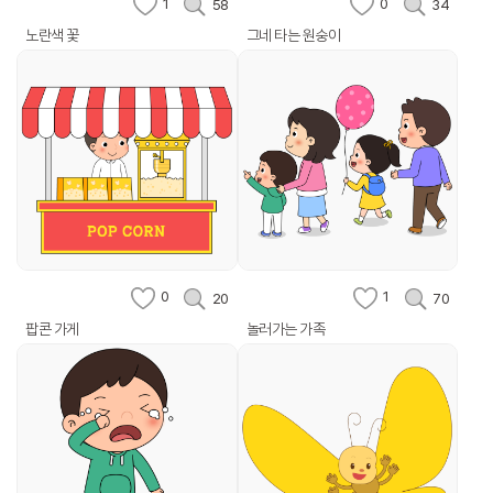
1
0
58
34
노란색 꽃
그네 타는 원숭이
0
1
20
70
팝콘 가게
놀러가는 가족