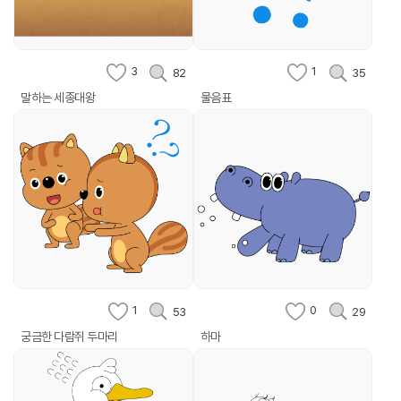
3
1
82
35
말하는 세종대왕
물음표
1
0
53
29
궁금한 다람쥐 두마리
하마