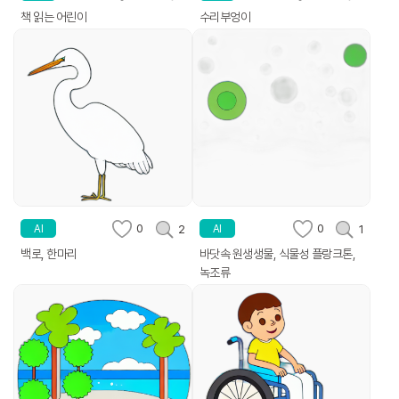
책 읽는 어린이
수리부엉이
0
0
2
1
AI
AI
백로, 한마리
바닷속 원생생물, 식물성 플랑크톤,
녹조류