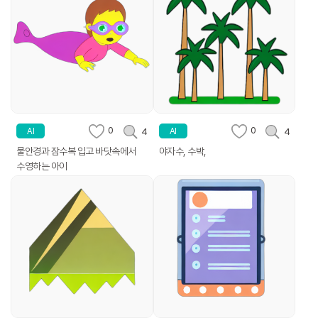
0
0
4
4
AI
AI
물안경과 잠수복 입고 바닷속에서
야자수, 수박,
수영하는 아이