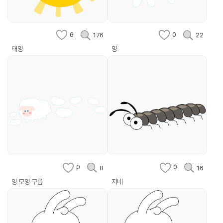
6
0
176
22
태양
양
0
0
8
16
양 모양 구름
지네