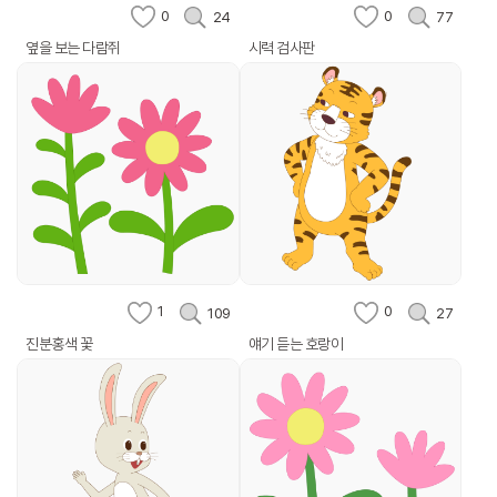
0
0
24
77
옆을 보는 다람쥐
시력 검사판
1
0
109
27
진분홍색 꽃
얘기 듣는 호랑이