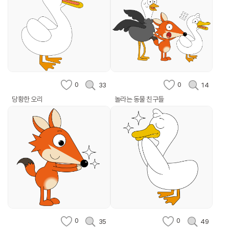
0
0
33
14
당황한 오리
놀라는 동물 친구들
0
0
35
49