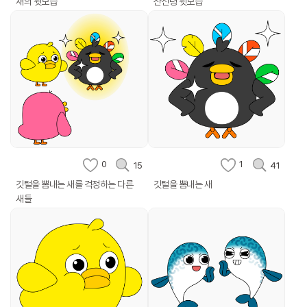
새의 뒷모습
산신령 뒷모습
0
1
15
41
깃털을 뽐내는 새를 걱정하는 다른
깃털을 뽐내는 새
새들