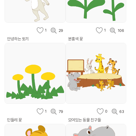
1
1
29
106
안녕하는 토끼
분홍색 꽃
1
0
79
63
민들레 꽃
모여있는 동물 친구들