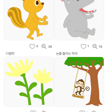
0
1
34
19
다람쥐
눈물 흘리는 하마