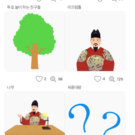
투호 놀이 하는 친구들
미끄럼틀
2
4
98
126
나무
세종대왕