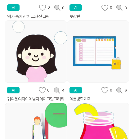
0
0
0
3
AI
AI
액자 속에 산이 그려진 그림
보상판
0
0
4
9
AI
AI
귀여운여자아이남자아이그림그려줘
여름방학계획