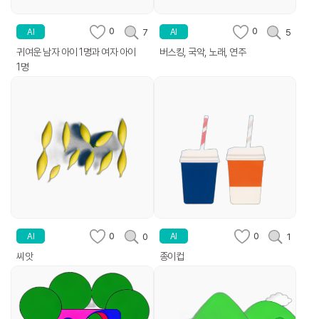
0
0
7
5
AI
AI
귀여운 남자 아이 1명과 여자 아이
버스킹, 국악, 노래, 연주
1명
0
0
0
1
AI
AI
씨앗
종이컵