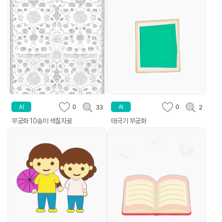
0
0
33
2
AI
AI
무궁화 10송이 색칠자료
태극기 무궁화