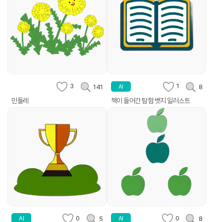
3
1
141
8
AI
민들레
책이 들어간 탐험 뱃지 일러스트
0
0
5
8
AI
AI