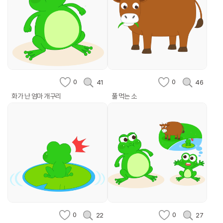
0
0
41
46
화가 난 엄마 개구리
풀 먹는 소
0
0
22
27