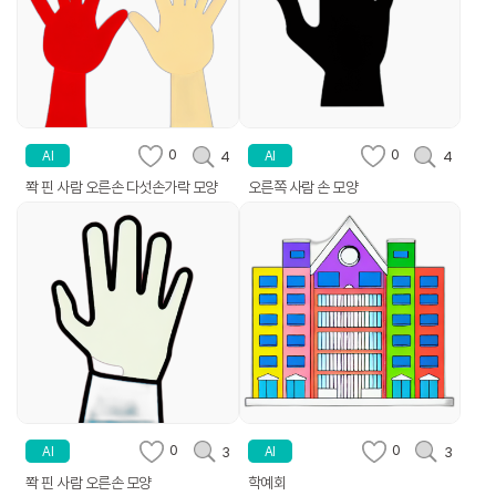
0
0
4
4
AI
AI
쫙 핀 사람 오른손 다섯손가락 모양
오른쪽 사람 손 모양
0
0
3
3
AI
AI
쫙 핀 사람 오른손 모양
학예회