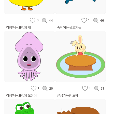
0
1
44
46
걱정하는 표정의 새
속닥이는 물고기들
1
1
26
21
걱정하는 표정의 오징어
근심가득한 토끼