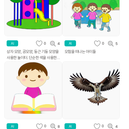
0
0
4
5
AI
AI
상자 모양, 공모양, 둥근 기둥 모양을
모험을 떠나는 아이들
사용한 놀이터. 단순한 색을 사용한
클립아트
0
0
8
4
AI
AI