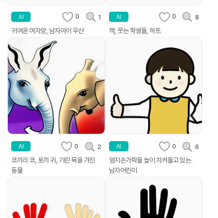
0
0
1
8
AI
AI
귀여운 여자앙, 남자아이 우산
책, 웃는 학생들, 하트
0
0
2
6
AI
AI
코끼리 코, 토끼 귀, 기린 목을 가진
엄지손가락을 높이 치켜들고 있는
동물
남자어린이