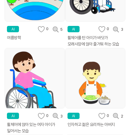
0
0
5
3
AI
AI
여름방학
휠체어를 탄 아이가 바닷가
모래사장에 앉아 즐거워 하는 모습
0
0
3
2
AI
AI
휠체어에 앉아 있는 여자 아이가
인자하고 젊은 요리하는 아버지
일어서는 모습