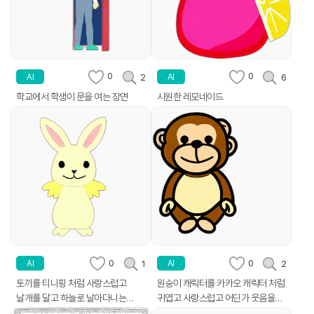
0
0
2
6
AI
AI
학교에서 학생이 문을 여는 장면
시원한 레모네이드
0
0
1
2
AI
AI
토끼를 티니핑 처럼 사랑스럽고
원숭이 캐릭터를 카카오 캐릭터 처럼
날개를 달고 하늘로 날아다니는
귀엽고 사랑스럽고 어딘가 웃음을
클립아트로 만들어줘
주는 클립아트로 만들어 줘